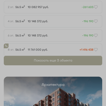
2
2 эт.
56.5 м
10 082 957 руб.
-261 605
2
4 эт.
56.5 м
10 148 372 руб.
-196 190
2
6 эт.
56.5 м
10 148 372 руб.
-196 190
2
8 эт.
56.5 м
11 761 000 руб.
+1 416 438
Показать еще 3 объектa
Архитектура