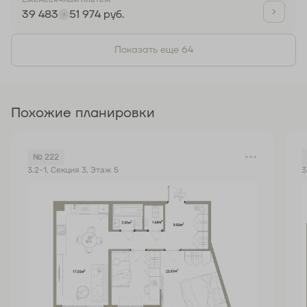
39 483
51 974 руб.
Показать еще 64
Похожие планировки
№ 222
3.2-1, Секция 3, Этаж 5
3