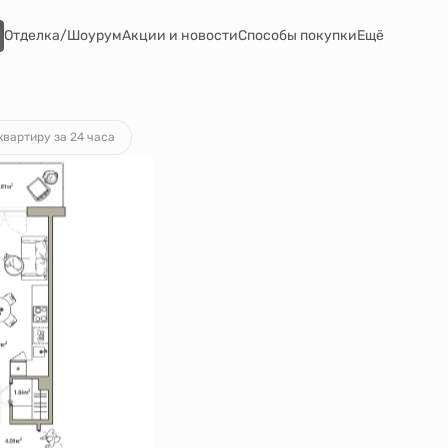
Отделка/Шоурум
Акции и новости
Способы покупки
Ещё
от 41 647 руб.
квартиру за 24 часа