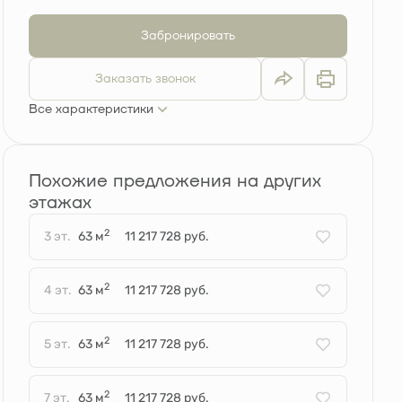
Забронировать
Заказать звонок
Все характеристики
Похожие предложения на других
этажах
2
3 эт.
63 м
11 217 728 руб.
2
4 эт.
63 м
11 217 728 руб.
2
5 эт.
63 м
11 217 728 руб.
2
7 эт.
63 м
11 217 728 руб.