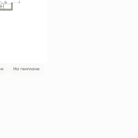
се
На генплане