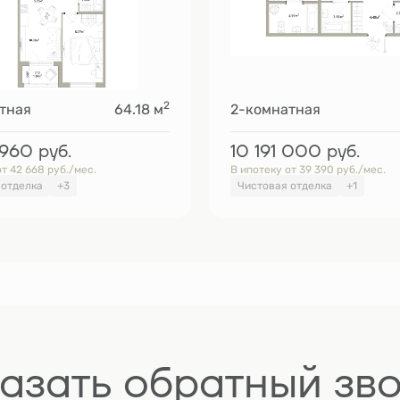
2
тная
64.18 м
2-комнатная
 960
руб.
10 191 000
руб.
т 42 668 руб./мес.
В ипотеку от 39 390 руб./мес.
 отделка
+3
Чистовая отделка
+1
азать обратный зв