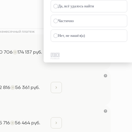
Да, всё удалось найти
Частично
жемесячный платеж
Нет, не нашёл(а)
0 706
174 137 руб.
2 816
56 361 руб.
5 716
56 464 руб.