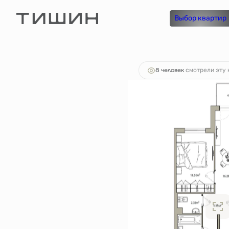
2
2-комнатная
62.97 м
11 217 728 руб.
Выбор квартир
Ипотека
8 человек
смотрели эту 