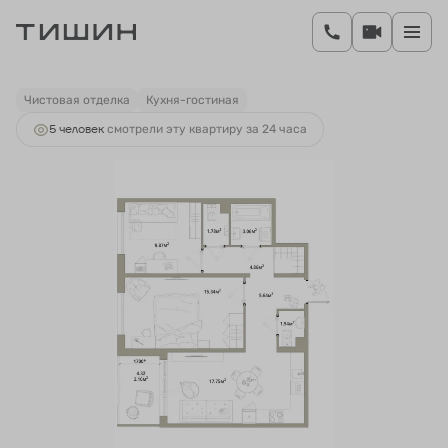
2
2-комнатная
62 м
11 160 000 руб.
Ипотека
от 47 301 руб.
Чистовая отделка
Кухня-гостиная
5 человек
смотрели эту квартиру за 24 часа