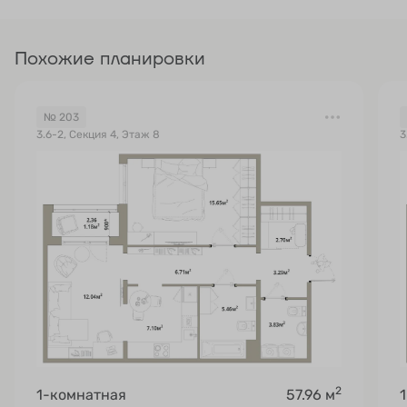
Похожие планировки
№ 203
3.6-2, Секция 4, Этаж 8
3
2
1-комнатная
57.96 м