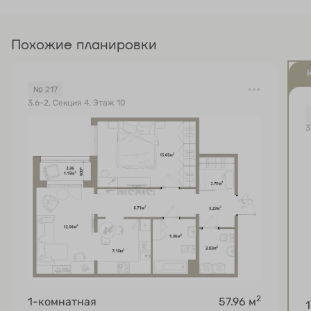
Похожие планировки
№ 217
3.6-2, Секция 4, Этаж 10
3
2
1-комнатная
57.96 м