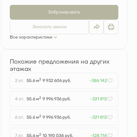
Забронировать
Заказать звонок
Все характеристики
Похожие предложения на других
этажах
2
2 эт.
55.6 м
9 932 606 руб.
-386 142
2
4 эт.
55.6 м
9 996 936 руб.
-321 812
2
6 эт.
55.6 м
9 996 936 руб.
-321 812
2
7 эт.
55.6 м
10 190 034 руб.
-128 714