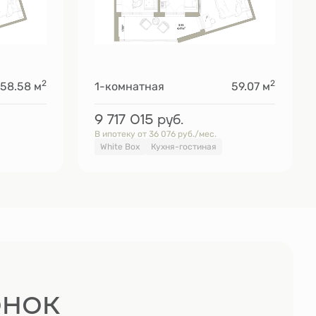
2
2
58.58 м
1-комнатная
59.07 м
9 717 015
руб.
В ипотеку от 36 076 руб./мес.
White Box
Кухня-гостиная
онок