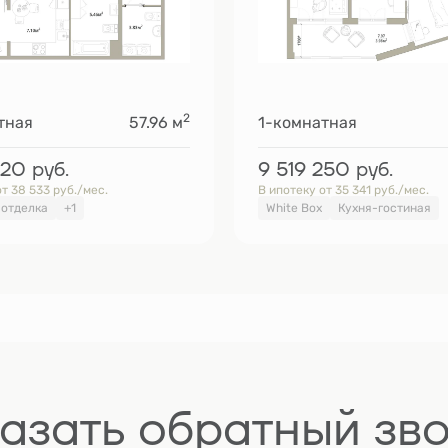
2
тная
57.96 м
1-комнатная
120
руб.
9 519 250
руб.
т 38 533 руб./мес.
В ипотеку от 35 341 руб./мес.
 отделка
+1
White Box
Кухня-гостиная
азать обратный зв