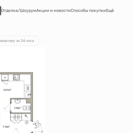
Отделка/Шоурум
Акции и новости
Способы покупки
Ещё
от 38 725 руб.
квартиру за 24 часа