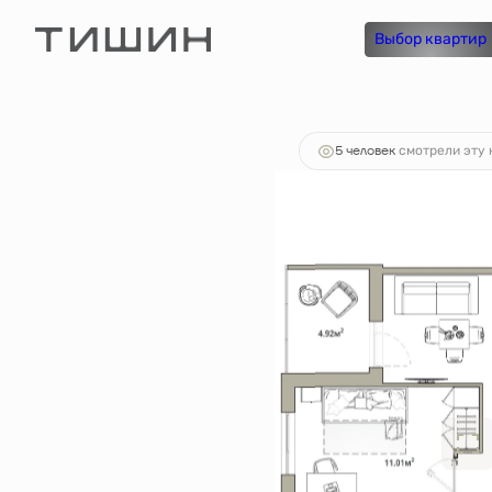
2
2-комнатная
55.6 м
10 318 748 руб.
Выбор квартир
Ипотека
5 человек
смотрели эту 