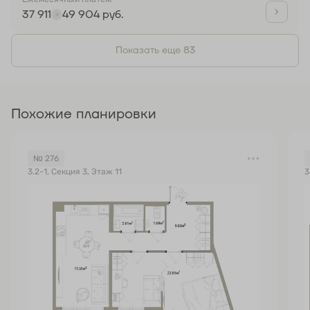
37 911
49 904 руб.
Показать еще 83
Похожие планировки
№ 276
3.2-1, Секция 3, Этаж 11
3