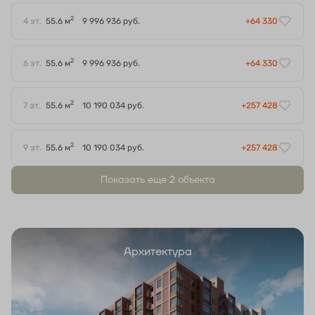
2
4 эт.
55.6 м
9 996 936 руб.
+64 330
2
6 эт.
55.6 м
9 996 936 руб.
+64 330
2
7 эт.
55.6 м
10 190 034 руб.
+257 428
2
9 эт.
55.6 м
10 190 034 руб.
+257 428
Показать еще 2 объектa
Архитектура