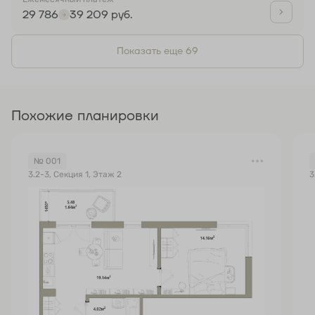
29 786
39 209 руб.
Показать еще 69
Похожие планировки
№ 001
3.2-3, Секция 1, Этаж 2
3