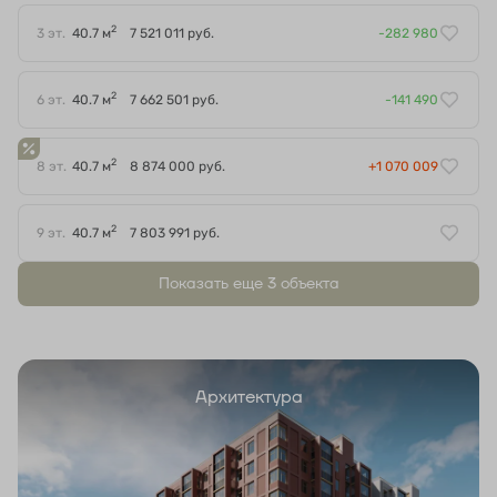
2
3 эт.
40.7 м
7 521 011 руб.
-282 980
2
6 эт.
40.7 м
7 662 501 руб.
-141 490
2
8 эт.
40.7 м
8 874 000 руб.
+1 070 009
2
9 эт.
40.7 м
7 803 991 руб.
Показать еще 3 объектa
Архитектура