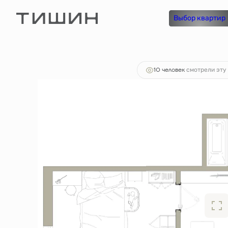
2
1-комнатная
44.49 м
7 785 750 руб.
Выбор квартир
Ипотек
10 человек
смотрели эту 