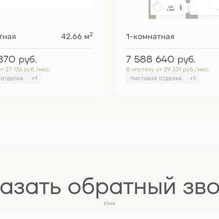
2
тная
42.66 м
1-комнатная
 870
руб.
7 588 640
руб.
т 27 136 руб./мес.
В ипотеку от 29 331 руб./мес.
 отделка
+1
Чистовая отделка
+1
азать обратный зв
Имя