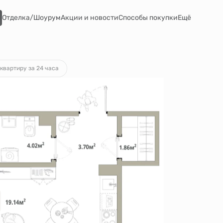
Отделка/Шоурум
Акции и новости
Способы покупки
Ещё
а
от 32 999 руб.
квартиру за 24 часа