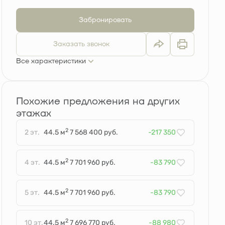
Забронировать
Заказать звонок
Все характеристики
Похожие предложения на других
этажах
2
2 эт.
44.5 м
7 568 400 руб.
-217 350
2
4 эт.
44.5 м
7 701 960 руб.
-83 790
2
5 эт.
44.5 м
7 701 960 руб.
-83 790
2
10 эт.
44.5 м
7 696 770 руб.
-88 980