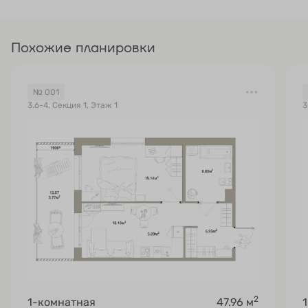
Похожие планировки
№ 001
3.6-4, Секция 1, Этаж 1
3
2
1-комнатная
47.96 м