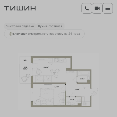
2
1-комнатная
45.56 м
7 881 880 руб.
Ипотека
от 33 407 руб.
Чистовая отделка
Кухня-гостиная
5 человек
смотрели эту квартиру за 24 часа