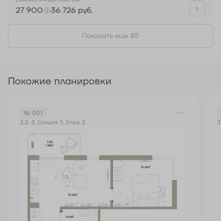
27 900
36 726 руб.
Показать еще 85
Похожие планировки
№ 001
3.2-3, Секция 1, Этаж 2
3