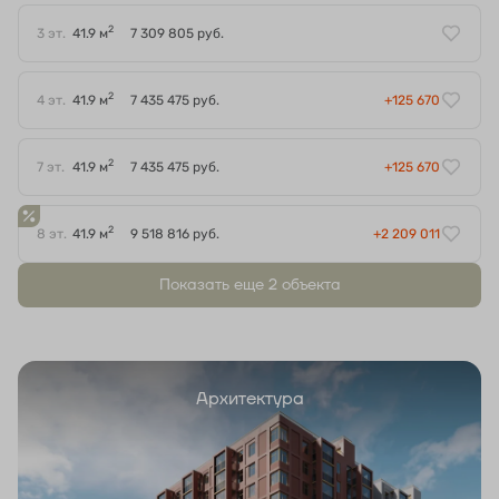
2
3 эт.
41.9 м
7 309 805 руб.
2
4 эт.
41.9 м
7 435 475 руб.
+125 670
2
7 эт.
41.9 м
7 435 475 руб.
+125 670
2
8 эт.
41.9 м
9 518 816 руб.
+2 209 011
Показать еще 2 объектa
Архитектура