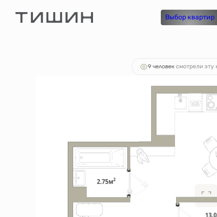
2
1-комнатная
45.56 м
7 881 880 руб.
Выбор квартир
Ипотек
9 человек
смотрели эту 