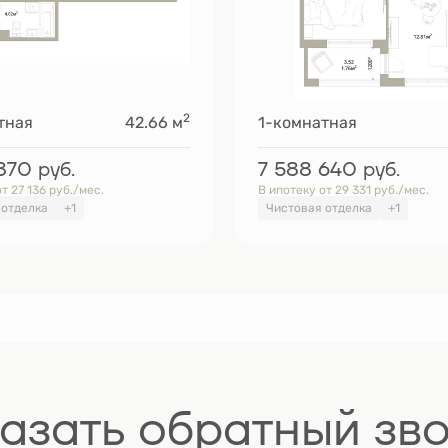
2
тная
42.66 м
1-комнатная
 870
руб.
7 588 640
руб.
т 27 136 руб./мес.
В ипотеку от 29 331 руб./мес.
 отделка
+1
Чистовая отделка
+1
азать обратный зв