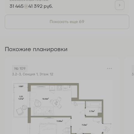
31 445
41 392 руб.
Показать еще 69
Похожие планировки
№ 109
3.2-3, Секция 1, Этаж 12
3