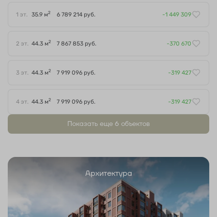
2
1 эт.
35.9 м
6 789 214 руб.
-1 449 309
2
2 эт.
44.3 м
7 867 853 руб.
-370 670
2
3 эт.
44.3 м
7 919 096 руб.
-319 427
2
4 эт.
44.3 м
7 919 096 руб.
-319 427
Показать еще 6 объектов
Архитектура