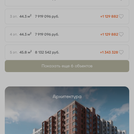
2
3 эт.
44.3 м
7 919 096 руб.
+1 129 882
2
4 эт.
44.3 м
7 919 096 руб.
+1 129 882
2
5 эт.
45.8 м
8 132 542 руб.
+1 343 328
Показать еще 6 объектов
Архитектура