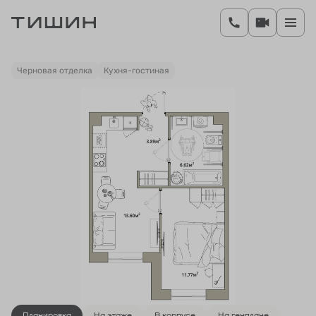
2
1-комнатная
35.88 м
6 789 214 руб.
Ипотека
от 27 875 руб.
Черновая отделка
Кухня-гостиная
Планировка
На этаже
В корпусе
На генплане