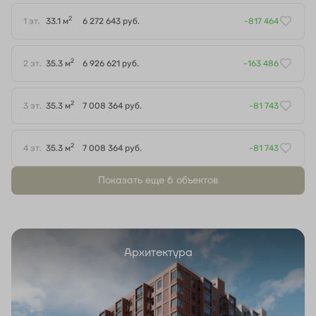
2
1 эт.
33.1 м
6 272 643 руб.
-817 464
2
2 эт.
35.3 м
6 926 621 руб.
-163 486
2
3 эт.
35.3 м
7 008 364 руб.
-81 743
2
4 эт.
35.3 м
7 008 364 руб.
-81 743
Показать еще 6 объектов
Архитектура