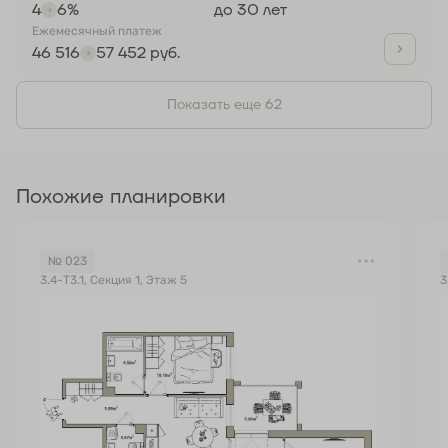
4
6%
до 30 лет
Ежемесячный платеж
46 516
57 452 руб.
Показать еще 62
Похожие планировки
№ 023
3.4-Т3.1, Секция 1, Этаж 5
3