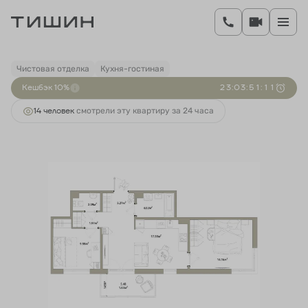
2
2-комнатная
56.25 м
11 414 000 руб.
Ипотека
от 42 376 руб.
Чистовая отделка
Кухня-гостиная
Кешбэк 10%
2
3
:
0
3
:
5
1
:
1
1
14 человек
смотрели эту квартиру за 24 часа