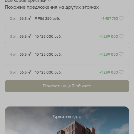
Все характеристики
Похожие предложения на других этажах
2
2 эт.
56.3 м
9 956 250 руб.
-1 457 750
2
3 эт.
56.3 м
10 125 000 руб.
-1 289 000
2
4 эт.
56.3 м
10 125 000 руб.
-1 289 000
2
5 эт.
56.3 м
10 125 000 руб.
-1 289 000
Показать еще 3 объектa
Архитектура