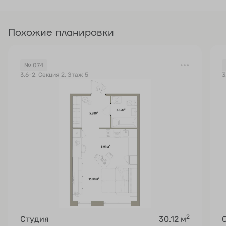
Похожие планировки
№ 074
3.6-2, Секция 2, Этаж 5
3
2
Студия
30.12 м