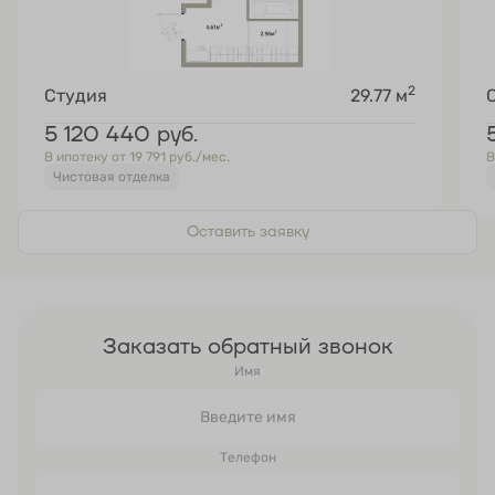
2
Студия
29.77 м
5 120 440
руб.
В ипотеку от 19 791 руб./мес.
В
Чистовая отделка
Оставить заявку
Заказать обратный звонок
Имя
Телефон