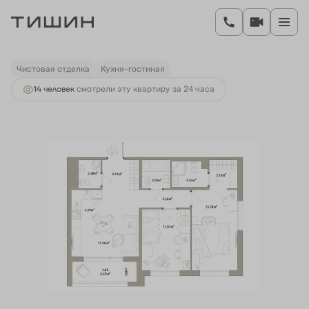
2
2-комнатная
63.34 м
10 894 480 руб.
Ипотека
от 42 109 руб.
Чистовая отделка
Кухня-гостиная
14 человек
смотрели эту квартиру за 24 часа