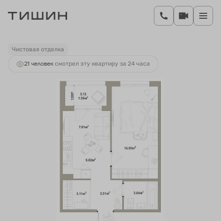
2
1-комнатная
39.9 м
6 862 800 руб.
Ипотека
от 26 526 руб.
Чистовая отделка
21 человек
смотрел эту квартиру за 24 часа