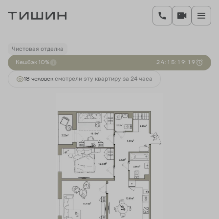
2
3-комнатная
69.36 м
14 554 000 руб.
Ипотека
от 52 217 руб.
Чистовая отделка
Кешбэк 10%
2
4
:
1
5
:
1
9
:
1
9
18 человек
смотрели эту квартиру за 24 часа