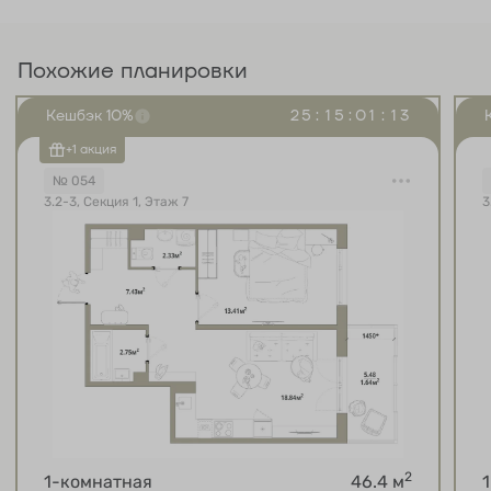
Похожие планировки
Кешбэк 10%
2
5
:
1
5
:
0
1
:
1
2
+1 акция
№ 054
3.2-3, Секция 1, Этаж 7
3
2
1-комнатная
46.4 м