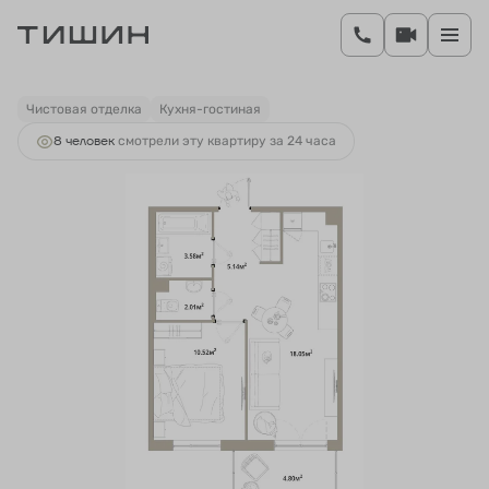
2
1-комнатная
40.74 м
7 810 877 руб.
Ипотека
от 29 313 руб.
Чистовая отделка
Кухня-гостиная
8 человек
смотрели эту квартиру за 24 часа