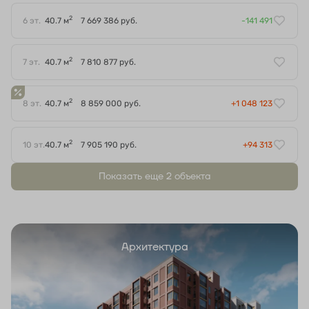
2
6 эт.
40.7 м
7 669 386 руб.
-141 491
2
7 эт.
40.7 м
7 810 877 руб.
2
8 эт.
40.7 м
8 859 000 руб.
+1 048 123
2
10 эт.
40.7 м
7 905 190 руб.
+94 313
Показать еще 2 объектa
Архитектура