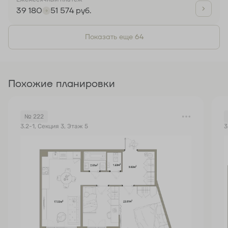
39 180
51 574 руб.
Показать еще 64
Похожие планировки
№ 222
3.2-1, Секция 3, Этаж 5
3