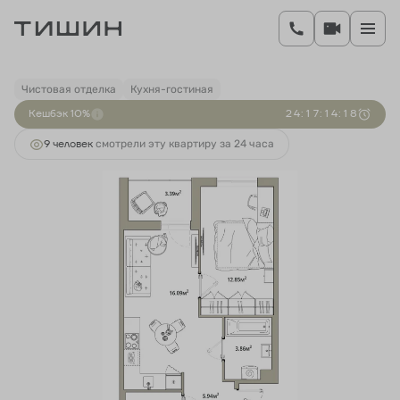
2
1-комнатная
43.66 м
9 147 000 руб.
Ипотека
от 33 959 руб.
Чистовая отделка
Кухня-гостиная
Кешбэк 10%
2
4
:
1
7
:
1
4
:
1
8
9 человек
смотрели эту квартиру за 24 часа