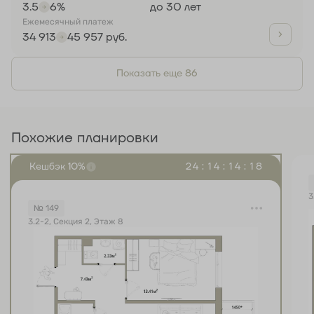
3.5
6%
до 30 лет
Ежемесячный платеж
34 913
45 957 руб.
Показать еще 86
Похожие планировки
Кешбэк 10%
2
4
:
1
4
:
1
4
:
1
8
3
№ 149
3.2-2, Секция 2, Этаж 8