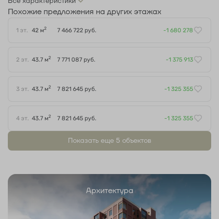
Все характеристики
Похожие предложения на других этажах
2
1 эт.
42 м
7 466 722 руб.
-1 680 278
2
2 эт.
43.7 м
7 771 087 руб.
-1 375 913
2
3 эт.
43.7 м
7 821 645 руб.
-1 325 355
2
4 эт.
43.7 м
7 821 645 руб.
-1 325 355
Показать еще 5 объектов
Архитектура