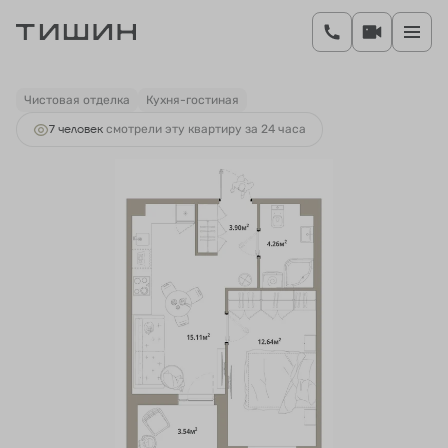
2
1-комнатная
37.68 м
7 066 959 руб.
Ипотека
от 26 237 руб.
Чистовая отделка
Кухня-гостиная
7 человек
смотрели эту квартиру за 24 часа