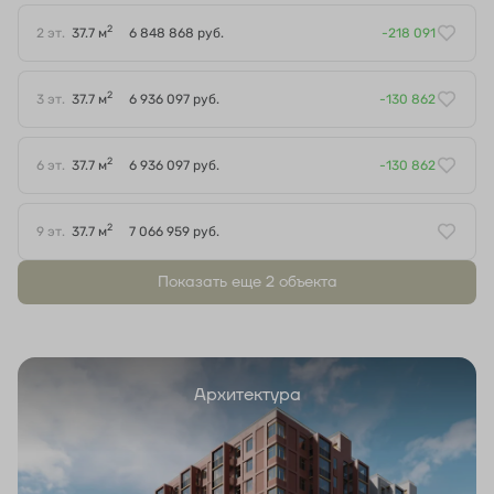
2
2 эт.
37.7 м
6 848 868 руб.
-218 091
2
3 эт.
37.7 м
6 936 097 руб.
-130 862
2
6 эт.
37.7 м
6 936 097 руб.
-130 862
2
9 эт.
37.7 м
7 066 959 руб.
Показать еще 2 объектa
Архитектура