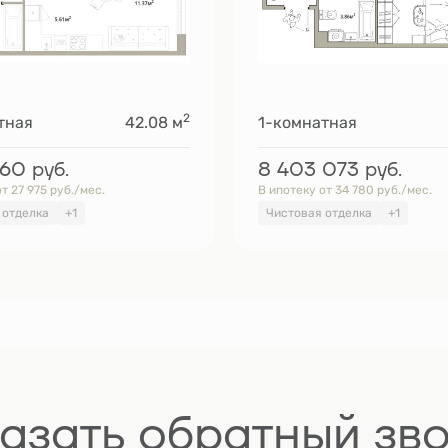
2
тная
42.08 м
1-комнатная
760
руб.
8 403 073
руб.
т 27 975 руб./мес.
В ипотеку от 34 780 руб./мес.
 отделка
+1
Чистовая отделка
+1
азать обратный зв