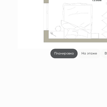
Планировка
На этаже
В