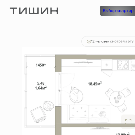
2
1-комнатная
45.56 м
7 745 200 руб.
Выбор квартир
Ипотек
12 человек
смотрели эту 