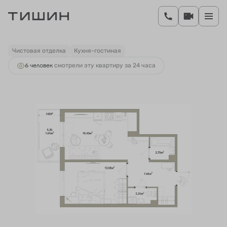
2
1-комнатная
45.53 м
7 831 160 руб.
Ипотека
от 33 192 руб.
Чистовая отделка
Кухня-гостиная
6 человек
смотрели эту квартиру за 24 часа