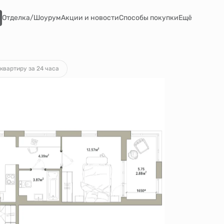
Отделка/Шоурум
Акции и новости
Способы покупки
Ещё
ка
от 82 083 руб.
квартиру за 24 часа