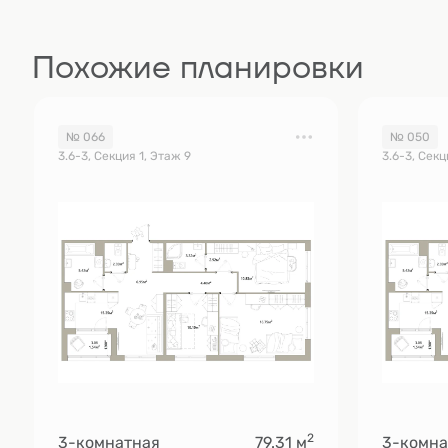
Похожие планировки
№ 066
№ 050
3.6-3, Секция 1, Этаж 9
3.6-3, Секц
2
3-комнатная
79.31 м
3-комна