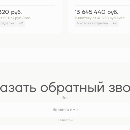
 320
руб.
13 645 440
руб.
т 52 067 руб./мес.
В ипотеку от 48 958 руб./мес.
 отделка
+2
Чистовая отделка
+2
азать обратный зв
Имя
Телефон