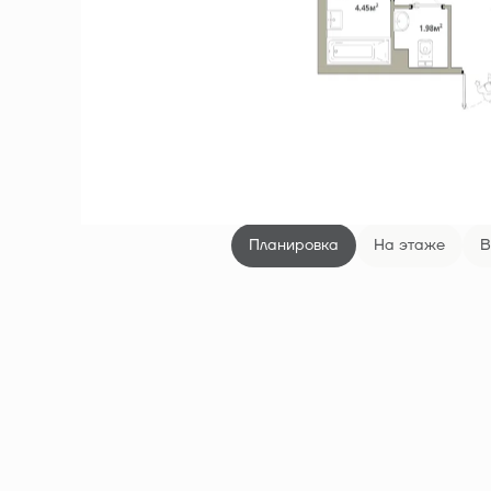
Планировка
На этаже
В