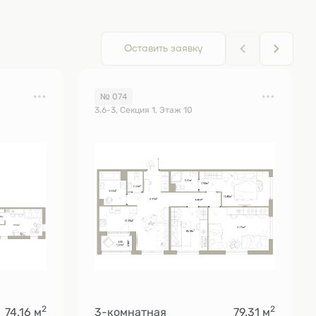
Оставить заявку
№ 074
3.6-3, Секция 1, Этаж 10
2
2
74.16 м
3-комнатная
79.31 м