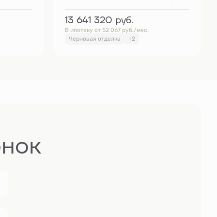
13 641 320
руб.
В ипотеку от 52 067 руб./мес.
Черновая отделка
+2
онок