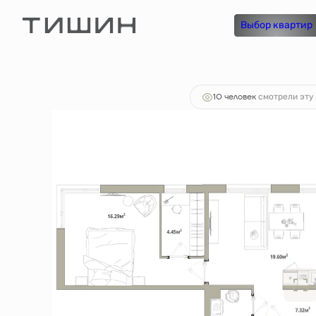
2
2-комнатная
77.8 м
15 033 000 руб.
Выбор квартир
Ипоте
10 человек
смотрели эту 