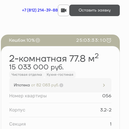
+7 (812) 214-39-88
Оставить заявку
Забронировать
Кешбэк 10%
2
5
:
0
3
:
3
3
:
0
9
2
2-комнатная 77.8 м
15 033 000 руб.
Чистовая отделка
Кухня-гостиная
Ипотека
от 82 083 руб.
Номер квартиры
056
Корпус
3.2-2
Секция
1