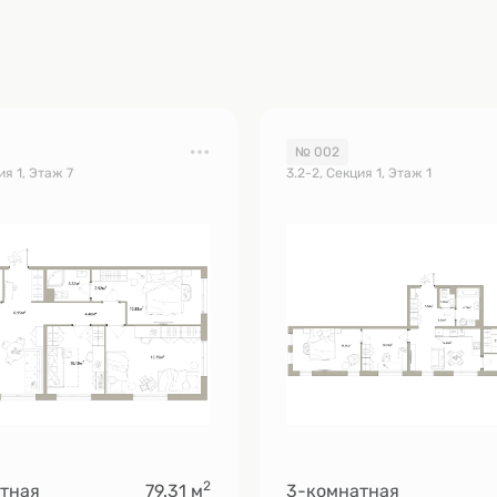
№ 002
ия 1, Этаж 7
3.2-2, Секция 1, Этаж 1
2
тная
79.31 м
3-комнатная