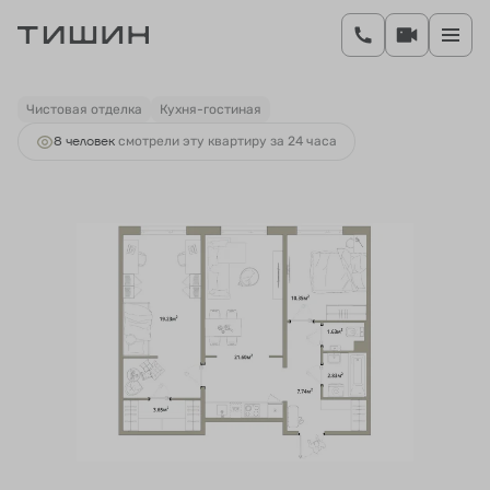
2
2-комнатная
67.03 м
11 797 280 руб.
Ипотека
от 50 002 руб.
Чистовая отделка
Кухня-гостиная
8 человек
смотрели эту квартиру за 24 часа