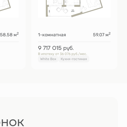
2
2
58.58 м
1-комнатная
59.07 м
9 717 015
руб.
В ипотеку от 36 076 руб./мес.
White Box
Кухня-гостиная
онок