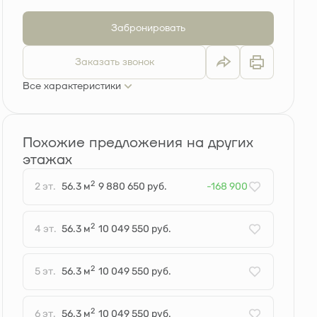
Забронировать
Заказать звонок
Все характеристики
Похожие предложения на других
этажах
2
2 эт.
56.3 м
9 880 650 руб.
-168 900
2
4 эт.
56.3 м
10 049 550 руб.
2
5 эт.
56.3 м
10 049 550 руб.
2
6 эт.
56.3 м
10 049 550 руб.