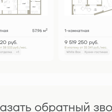
2
тная
57.96 м
1-комнатная
120
руб.
9 519 250
руб.
т 38 533 руб./мес.
В ипотеку от 35 341 руб./мес.
 отделка
+1
White Box
Кухня-гостиная
азать обратный зв