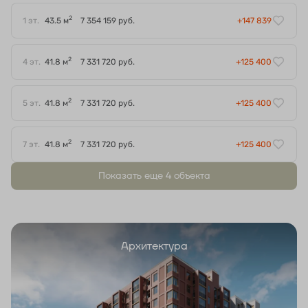
2
1 эт.
43.5 м
7 354 159 руб.
+147 839
2
4 эт.
41.8 м
7 331 720 руб.
+125 400
2
5 эт.
41.8 м
7 331 720 руб.
+125 400
2
7 эт.
41.8 м
7 331 720 руб.
+125 400
Показать еще 4 объектa
Архитектура