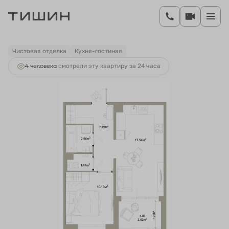
2
1-комнатная
41.8 м
7 206 320 руб.
Ипотека
от 26 149 руб.
Чистовая отделка
Кухня-гостиная
4 человекa
смотрели эту квартиру за 24 часа