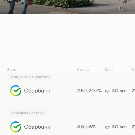
Банк
Ставка
Срок
Е
Стандартная ипотека
Сбербанк
2.5
20.7%
до 30 лет
2
Семейная ипотека
Сбербанк
3.5
6%
до 30 лет
2