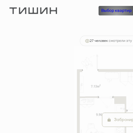
2
1-комнатная
35 м
6 020 000 руб.
Выбор квартир
Ипотека
о
27 человек
смотрели эту 
Заброни