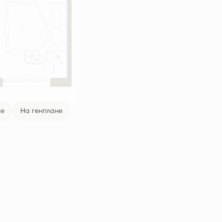
же
На генплане