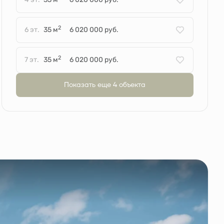
2
6 эт.
35 м
6 020 000 руб.
2
7 эт.
35 м
6 020 000 руб.
Показать еще 4 объектa