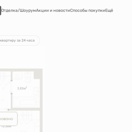
Отделка/Шоурум
Акции и новости
Способы покупки
Ещё
т 23 268 руб.
квартиру за 24 часа
ровано