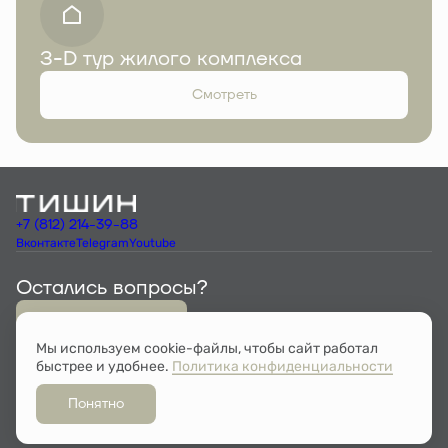
З-D тур жилого комплекса
Смотреть
+7 (812) 214-39-88
Вконтакте
Telegram
Youtube
Остались вопросы?
Мы перезвоним
Мы используем cookie-файлы, чтобы сайт работал
быстрее и удобнее.
Политика конфиденциальности
Документы
Политика конфиденциальности
Проектная декларация на сайте наш.дом.рф
Понятно
Разработано
© ЖК ТИШИН, 2026