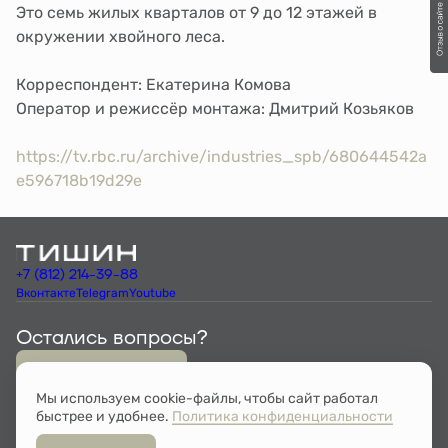
Это семь жилых кварталов от 9 до 12 этажей в
окружении хвойного леса.
Корреспондент: Екатерина Комова
Оператор и режиссёр монтажа: Дмитрий Козьяков
https://tv.rbc.ru/archive/industries_spb/680644542a
e596718b19d29e
+7 (812) 214-39-88
Вконтакте
Telegram
Youtube
Остались вопросы?
Мы перезвоним
Мы используем cookie-файлы, чтобы сайт работал
быстрее и удобнее.
Политика конфиденциальности
Документы
Политика конфиденциальности
Проектная декларация на сайте наш.дом.рф